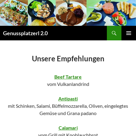
Zum
Inhalt
springen
Suchen
Genussplatzerl 2.0
PRIMÄR
MENÜ
Unsere Empfehlungen
Beef Tartare
vom Vulkanlandrind
Antipasti
mit Schinken, Salami, Büffelmozzarella, Oliven, eingelegtes
Gemüse und Grana padano
Calamari
vom Grill mit Knoblauchbrot