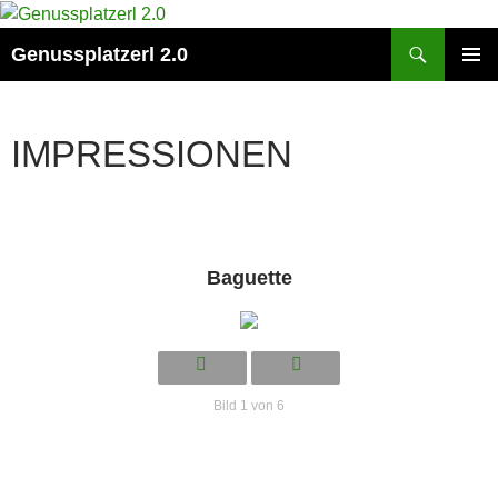
Zum
Inhalt
Suchen
Genussplatzerl 2.0
springen
PRIMÄR
MENÜ
IMPRESSIONEN
Baguette
Bild 1 von 6